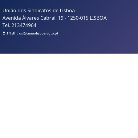
União dos Sindicatos de Lisboa
Avenida Álvares Cabral, 19 - 1250-015 LISBOA
Tel. 213474964
E-mail:
usl@uniaolisboa-cgtp.pt