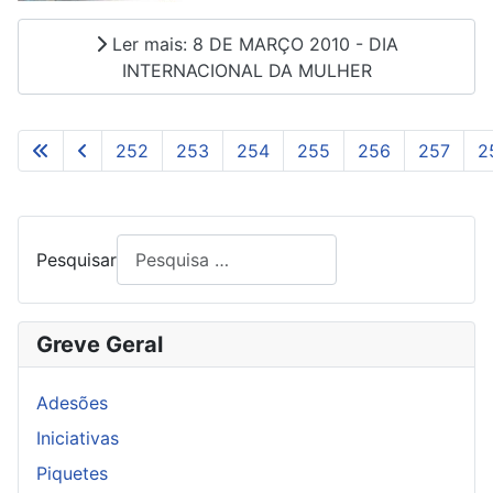
Ler mais: 8 DE MARÇO 2010 - DIA
INTERNACIONAL DA MULHER
252
253
254
255
256
257
2
Pág. 261 de 261
Pesquisar
Greve Geral
Adesões
Iniciativas
Piquetes