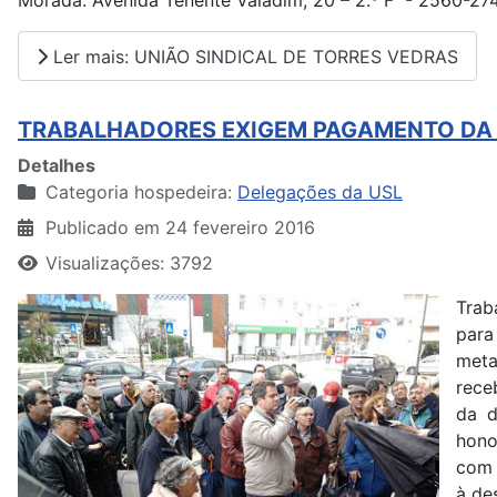
Morada: Avenida Tenente Valadim, 20 – 2.º F - 2560-27
Ler mais: UNIÃO SINDICAL DE TORRES VEDRAS
TRABALHADORES EXIGEM PAGAMENTO DA D
Detalhes
Categoria hospedeira:
Delegações da USL
Publicado em 24 fevereiro 2016
Visualizações: 3792
Trab
para
meta
rece
da d
hono
com 
à de