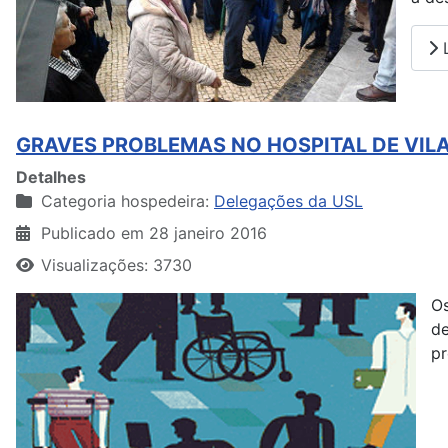
L
GRAVES PROBLEMAS NO HOSPITAL DE VILA
Detalhes
Categoria hospedeira:
Delegações da USL
Publicado em 28 janeiro 2016
Visualizações: 3730
Os
d
pr