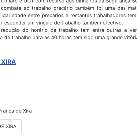
tronato e UGT com recurso aos dinheiros da Segurança Soc
combate ao trabalho precário também foi uma das maté
lidariedade entre precários e restantes trabalhadores te
rresponder um vínculo de trabalho também efectivo.
 redução do horário de trabalho tem entre outras a v
io de trabalho para as 40 horas tem sido uma grande vitóri
 XIRA
Franca de Xira
E XIRA