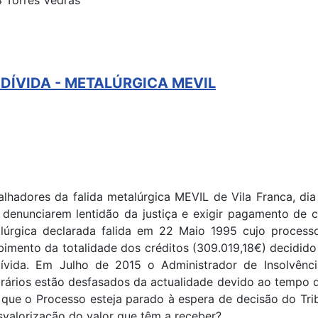
4 Torres Vedras
ÍVIDA - METALÚRGICA MEVIL
alhadores da falida metalúrgica MEVIL de Vila Franca, dia
 denunciarem lentidão da justiça e exigir pagamento de
lúrgica declarada falida em 22 Maio 1995 cujo process
bimento da totalidade dos créditos (309.019,18€) decidi
ívida. Em Julho de 2015 o Administrador de Insolvênc
rários estão desfasados da actualidade devido ao tempo q
que o Processo esteja parado à espera de decisão do Trib
svalorização do valor que têm a receber?