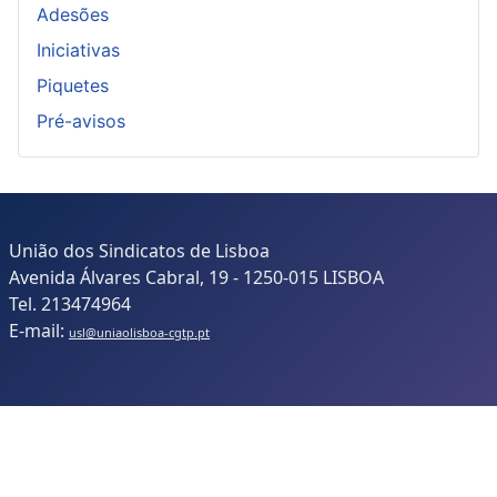
Adesões
Iniciativas
Piquetes
Pré-avisos
União dos Sindicatos de Lisboa
Avenida Álvares Cabral, 19 - 1250-015 LISBOA
Tel. 213474964
E-mail:
usl@uniaolisboa-cgtp.pt