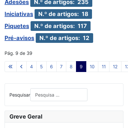
Adesões
N.º de artigos: 235
Iniciativas
N.º de artigos: 18
Piquetes
N.º de artigos: 117
Pré-avisos
N.º de artigos: 12
Pág. 9 de 39
4
5
6
7
8
9
10
11
12
1
Pesquisar
Greve Geral