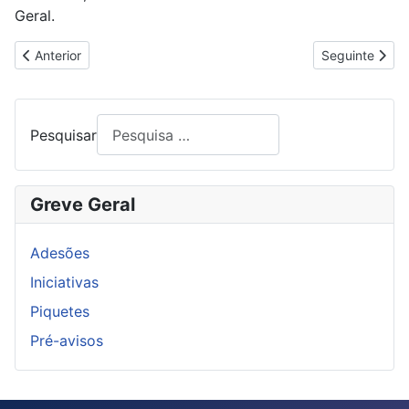
Geral.
Artigo anterior: PIQUETE NA RECOLHA DE RESÍDUOS SÓLIDOS
Artigo segui
Anterior
Seguinte
Pesquisar
Greve Geral
Adesões
Iniciativas
Piquetes
Pré-avisos