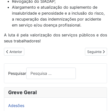
Revogação do SIADAP;
Alargamento e atualização do suplemento de
insalubridade e penosidade e a inclusão do risco,
a recuperação das indemnizações por acidente
em serviço e/ou doença profissional.
A luta é pela valorização dos serviços públicos e dos
seus trabalhadores!
Artigo anterior: NOTA DE PESAR DA USL AO VICTOR JESUS
Artigo segui
Anterior
Seguinte
Pesquisar
Greve Geral
Adesões