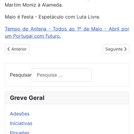
Martim Moniz à Alameda.
Maio é Festa - Espetáculo com Luta Livre.
Tempo de Antena - Todos ao 1º de Maio - Abril por
um Portugal com Futuro.
Artigo anterior: PROGRAMA DO 1º DE MAIO NA ALAMEDA
Artigo segui
Anterior
Seguinte
Pesquisar
Greve Geral
Adesões
Iniciativas
Piquetes