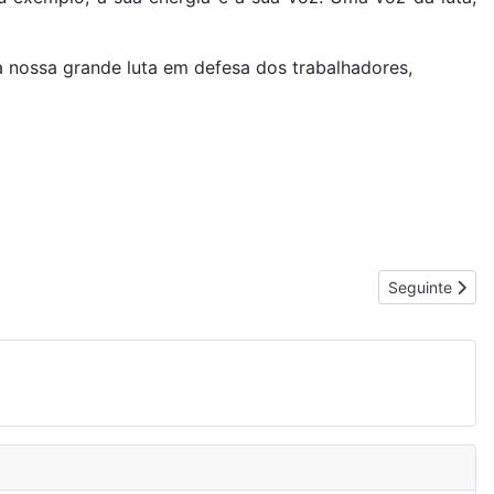
a nossa grande luta em defesa dos trabalhadores,
Artigo segui
Seguinte