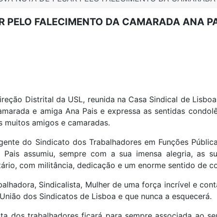
AR PELO FALECIMENTO DA CAMARADA ANA PA
ireção Distrital da USL, reunida na Casa Sindical de Lisb
amarada e amiga Ana Pais e expressa as sentidas condolê
s muitos amigos e camaradas.
igente do Sindicato dos Trabalhadores em Funções Públic
 Pais assumiu, sempre com a sua imensa alegria, as su
tário, com militância, dedicação e um enorme sentido de co
balhadora, Sindicalista, Mulher de uma força incrível e con
 União dos Sindicatos de Lisboa e que nunca a esquecerá.
uta dos trabalhadores ficará para sempre associada ao se