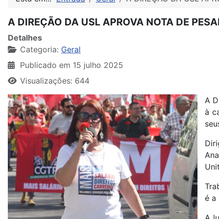
A DIREÇÃO DA USL APROVA NOTA DE PES
Detalhes
Categoria:
Geral
Publicado em 15 julho 2025
Visualizações: 644
A D
à c
seu
Dir
Ana
Uni
Tra
é a
A l