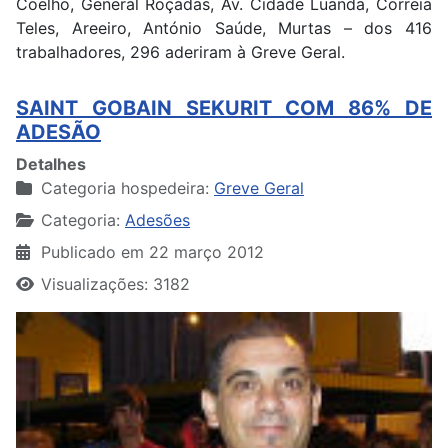
Coelho, General Roçadas, Av. Cidade Luanda, Correia
Teles, Areeiro, António Saúde, Murtas – dos 416
trabalhadores, 296 aderiram à Greve Geral.
SAINT GOBAIN SEKURIT COM 86% DE
ADESÃO
Detalhes
Categoria hospedeira:
Greve Geral
Categoria:
Adesões
Publicado em 22 março 2012
Visualizações: 3182