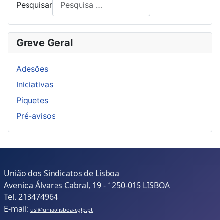
Pesquisar
Greve Geral
Adesões
Iniciativas
Piquetes
Pré-avisos
União dos Sindicatos de Lisboa
Avenida Álvares Cabral, 19 - 1250-015 LISBOA
Tel. 213474964
E-mail:
usl@uniaolisboa-cgtp.pt