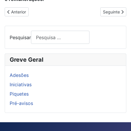
Artigo anterior: MAIS TRABALHADORES PARA GARANTIR MEL
Artigo segui
Anterior
Seguinte
Pesquisar
Greve Geral
Adesões
Iniciativas
Piquetes
Pré-avisos