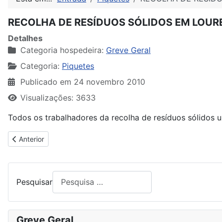
RECOLHA DE RESÍDUOS SÓLIDOS EM LOUR
Detalhes
Categoria hospedeira:
Greve Geral
Categoria:
Piquetes
Publicado em 24 novembro 2010
Visualizações: 3633
Todos os trabalhadores da recolha de resíduos sólidos 
Artigo anterior: 93% DE ADESÃO NA HIGIENE PÚBLICA, EM EM 
Anterior
Pesquisar
Greve Geral