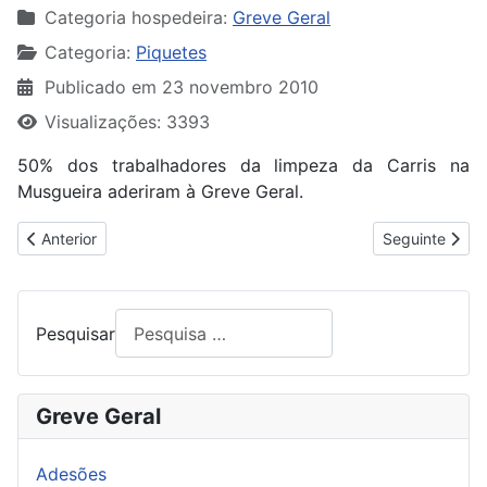
Categoria hospedeira:
Greve Geral
Categoria:
Piquetes
Publicado em 23 novembro 2010
Visualizações: 3393
50% dos trabalhadores da limpeza da Carris na
Musgueira aderiram à Greve Geral.
Artigo anterior: 68% DE ADESÃO NA SAICA
Artigo segui
Anterior
Seguinte
Pesquisar
Greve Geral
Adesões