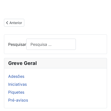
Artigo anterior: A GREVE GERAL EM ANDAMENTO
Anterior
Pesquisar
Greve Geral
Adesões
Iniciativas
Piquetes
Pré-avisos