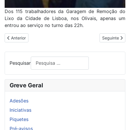
Dos 115 trabalhadores da Garagem de Remoção do
Lixo da Cidade de Lisboa, nos Olivais, apenas um
entrou ao serviço no turno das 22h.
Artigo anterior: 100% NA PORTUCEL EMBALAGEM DE ALBARRA
Artigo seguin
Anterior
Seguinte
Pesquisar
Greve Geral
Adesões
Iniciativas
Piquetes
Pré-avisos