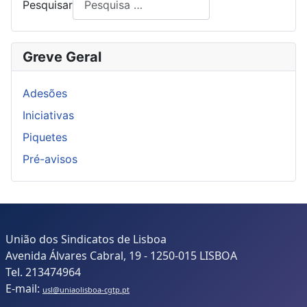
Pesquisar
Greve Geral
Adesões
Iniciativas
Piquetes
Pré-avisos
União dos Sindicatos de Lisboa
Avenida Álvares Cabral, 19 - 1250-015 LISBOA
Tel. 213474964
E-mail:
usl@uniaolisboa-cgtp.pt