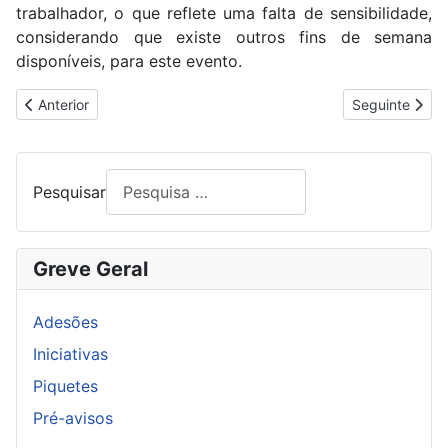
trabalhador, o que reflete uma falta de sensibilidade,
considerando que existe outros fins de semana
disponíveis, para este evento.
Artigo anterior: 43º. CORRIDA INTERNACIONAL DO 1º. DE MAIO
Artigo segui
Anterior
Seguinte
Pesquisar
Greve Geral
Adesões
Iniciativas
Piquetes
Pré-avisos