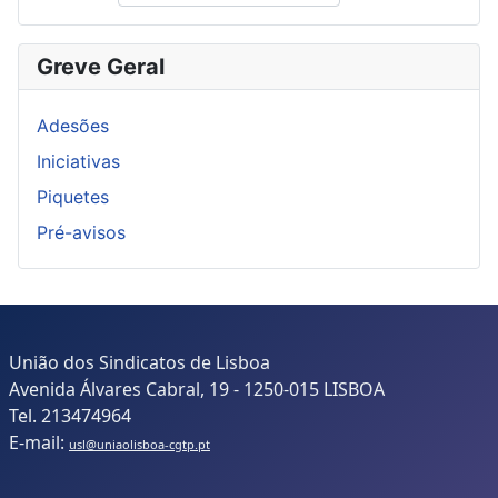
Greve Geral
Adesões
Iniciativas
Piquetes
Pré-avisos
União dos Sindicatos de Lisboa
Avenida Álvares Cabral, 19 - 1250-015 LISBOA
Tel. 213474964
E-mail:
usl@uniaolisboa-cgtp.pt