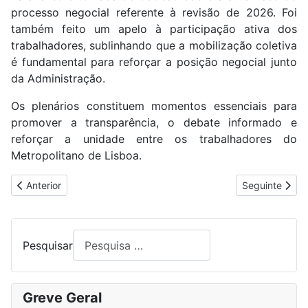
processo negocial referente à revisão de 2026. Foi
também feito um apelo à participação ativa dos
trabalhadores, sublinhando que a mobilização coletiva
é fundamental para reforçar a posição negocial junto
da Administração.
Os plenários constituem momentos essenciais para
promover a transparência, o debate informado e
reforçar a unidade entre os trabalhadores do
Metropolitano de Lisboa.
Artigo anterior: TRABALHADORES DO TURISMO EM LUTA EM C
Artigo segui
Anterior
Seguinte
Pesquisar
Greve Geral