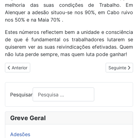
melhoria das suas condições de Trabalho. Em
Alenquer a adesão situou-se nos 90%, em Cabo ruivo
nos 50% e na Maia 70% .
Estes números reflectem bem a unidade e consciência
de que é fundamental os trabalhadores lutarem se
quiserem ver as suas reivindicações efetivadas. Quem
não luta perde sempre, mas quem luta pode ganhar!
Artigo anterior: CONTRA O ENCERRAMENTO DA NEONATOLOGI
Artigo segui
Anterior
Seguinte
Pesquisar
Greve Geral
Adesões