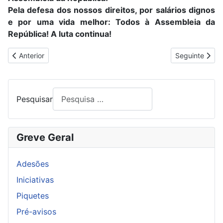
Pela defesa dos nossos direitos, por salários dignos
e por uma vida melhor: Todos à Assembleia da
República! A luta continua!
Artigo anterior: GREVE E CONCENTRAÇÕES DIA 18 NA OTIS 
Artigo segui
Anterior
Seguinte
Pesquisar
Greve Geral
Adesões
Iniciativas
Piquetes
Pré-avisos